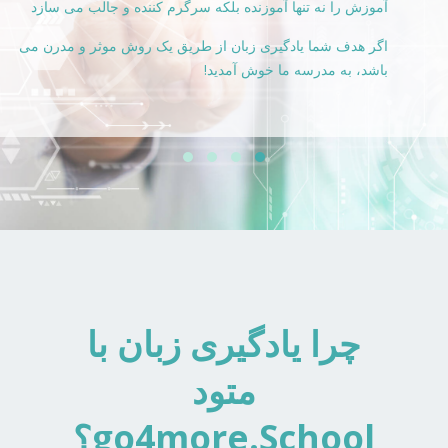
لب می سازد
فارسی
ثر و مدرن می
چرا یادگیری زبان با
متود
go4more.School؟