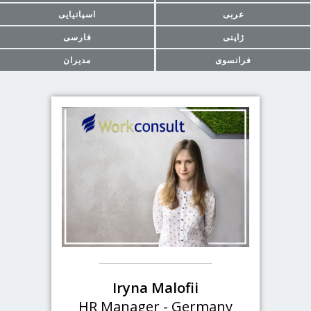
عربی
اسپانیایی
ژاپنی
فارسی
فرانسوی
مدیران
Iryna Malofii
HR Manager - Germany